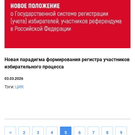
Новая парадигма формирования регистра участников
избирательного процесса
03.03.2026
Тэги:
ЦИК
2
3
4
5
6
7
8
9