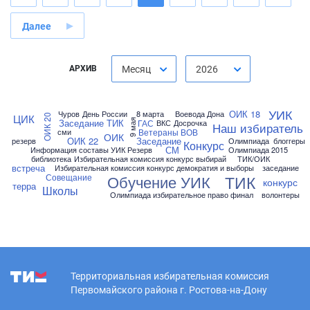
Далее
АРХИВ
Месяц
2026
УИК
ОИК 18
Чуров
День России
8 марта
Воевода Дона
ЦИК
ОИК 20
Заседание ТИК
9 мая
ГАС
ВКС
Досрочка
Наш избиратель
Ветераны ВОВ
сми
ОИК
ОИК 22
Заседание
резерв
Олимпиада
блоггеры
Конкурс
СМ
Информация составы УИК Резерв
Олимпиада 2015
библиотека
Избирательная комиссия конкурс выбирай
ТИК/ОИК
встреча
Избирательная комиссия конкурс демократия и выборы
заседание
Совещание
ТИК
Обучение УИК
конкурс
терра
Школы
Олимпиада избирательное право финал
волонтеры
Территориальная избирательная комиссия
Первомайского района г. Ростова-на-Дону