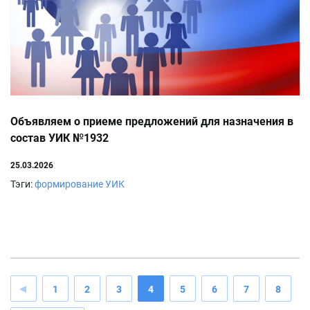
Объявляем о приеме предложений для назначения в
состав УИК №1932
25.03.2026
Тэги:
формирование УИК
1
2
3
4
5
6
7
8