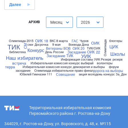
Далее
АРХИВ
Месяц
2026
ОИК 18
ГАС
Олимпиада 2015
ВКС
8 марта
Чуров
блоггеры
Олимпиада
ОИК
ТИК
сми
Досрочка
9 мая
Воевода Дона
СМ
ЦИК
Ветераны ВОВ
ОИК 20
ТИК/ОИК
Конкурс
Заседание
ОИК 22
библиотека
День России
Школы
УИК
Заседание ТИК
Наш избиратель
Информация составы УИК Резерв
резерв
встреча
Избирательная комиссия конкурс выбирай
волонтеры
терра
Избирательная комиссия конкурс демократия и выборы
форум
дорога на выборы
заседание
Олимпиада избирательное право финал
Совещание
Юбилей Гимназии 111
акция молодежь конкурс За_Дон
Территориальная избирательная комиссия
Первомайского района г. Ростова-на-Дону
344029, г. Ростов-на-Дону, ул. Воровского, д. 48, к. №115