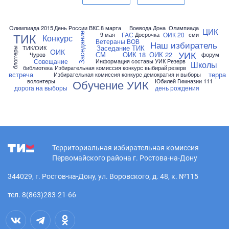
Олимпиада 2015
День России
ВКС
8 марта
Воевода Дона
Олимпиада
ЦИК
ГАС
ОИК 20
ТИК
9 мая
Досрочка
сми
Заседание
Конкурс
Ветераны ВОВ
Наш избиратель
Заседание ТИК
ТИК/ОИК
блоггеры
ОИК
УИК
СМ
ОИК 18
ОИК 22
Чуров
форум
Совещание
Информация составы УИК Резерв
Школы
библиотека
Избирательная комиссия конкурс выбирай
резерв
встреча
терра
Избирательная комиссия конкурс демократия и выборы
волонтеры
Юбилей Гимназии 111
Обучение УИК
дорога на выборы
день рождения
Территориальная избирательная комиссия
Первомайского района г. Ростова-на-Дону
344029, г. Ростов-на-Дону, ул. Воровского, д. 48, к. №115
тел. 8(863)283-21-66