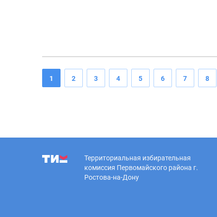
1
2
3
4
5
6
7
8
Территориальная избирательная
комиссия Первомайского района г.
Ростова-на-Дону