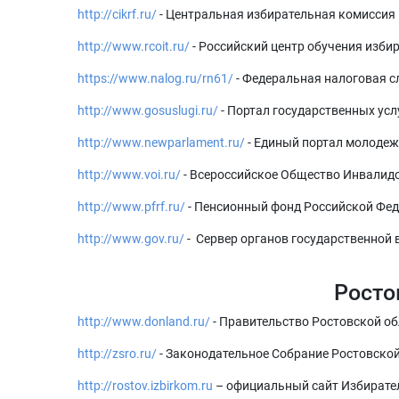
http://cikrf.ru/
- Центральная избирательная комиссия
http://www.rcoit.ru/
- Российский центр обучения изби
https://www.nalog.ru/rn61/
- Федеральная налоговая 
http://www.gosuslugi.ru/
- Портал государственных усл
http://www.newparlament.ru/
- Единый портал молодеж
http://www.voi.ru/
- Всероссийское Общество Инвалид
http://www.pfrf.ru/
- Пенсионный фонд Российской Фе
http://www.gov.ru/
- Сервер органов государственной
Росто
http://www.donland.ru/
- Правительство Ростовской о
http://zsro.ru/
- Законодательное Собрание Ростовско
http://rostov.izbirkom.ru
– официальный сайт Избирате