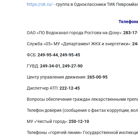
https://ok.ru/
- группа в Одноклассники ТИК Певромйас
Телефоны
ОАО «ПО Водоканал города Ростова-на-Дону»:
283-17
Служба «05» МУ «Департамент ЖКХ и энергетики»:
24
ФСБ:
249-95-44, 249-95-45
ГУВД:
249-34-01, 249-27-90
Центр управления движения:
265-00-95
Диспетчер АТП:
222-12-45
Вопросы обеспечения граждан лекарственными преп
Телефон доверия (сообщения о фактах коррупции, во
МУ «Чистый город»:
250-12-10
Телефоны «горячей линии» Государственной инспекц