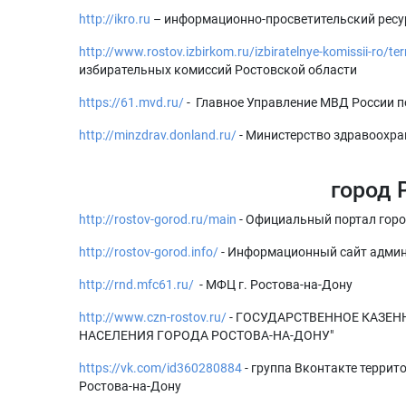
http://ikro.ru
– информационно-просветительский ресу
http://www.rostov.izbirkom.ru/izbiratelnye-komissii-ro/terr
избирательных комиссий Ростовской области
https://61.mvd.ru/
- Главное Управление МВД России п
http://minzdrav.donland.ru/
- Министерство здравоохра
город 
http://rostov-gorod.ru/main
- Официальный портал гор
http://rostov-gorod.info/
- Информационный сайт админ
http://rnd.mfc61.ru/
- МФЦ г. Ростова-на-Дону
http://www.czn-rostov.ru/
- ГОСУДАРСТВЕННОЕ КАЗЕН
НАСЕЛЕНИЯ ГОРОДА РОСТОВА-НА-ДОНУ"
https://vk.com/id360280884
- группа Вконтакте терри
Ростова-на-Дону