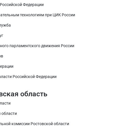
 Российской Федерации
рательным технологиям при ЦИК России
служба
уг
ного парламентского движения России
ов
дерации
 власти Российской Федерации
вская область
бласти
й области
льной комиссии Ростовской области