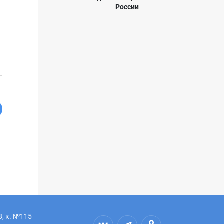
России
8, к. №115