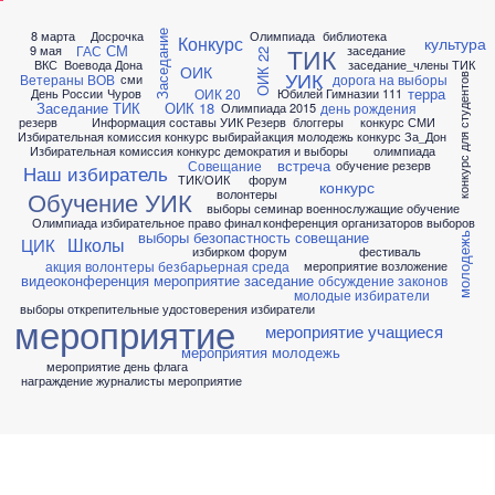
8 марта
Досрочка
Олимпиада
библиотека
Заседание
Конкурс
культура
СМ
ГАС
ТИК
9 мая
заседание
ОИК 22
ВКС
Воевода Дона
заседание_члены ТИК
ОИК
УИК
Ветераны ВОВ
дорога на выборы
сми
конкурс для студентов
терра
ОИК 20
День России
Чуров
Юбилей Гимназии 111
Заседание ТИК
ОИК 18
день рождения
Олимпиада 2015
резерв
Информация составы УИК Резерв
блоггеры
конкурс СМИ
Избирательная комиссия конкурс выбирай
акция молодежь конкурс За_Дон
Избирательная комиссия конкурс демократия и выборы
олимпиада
встреча
Совещание
обучение резерв
Наш избиратель
ТИК/ОИК
форум
конкурс
волонтеры
Обучение УИК
выборы семинар военнослужащие обучение
Олимпиада избирательное право финал
конференция организаторов выборов
выборы безопастность совещание
молодежь
Школы
ЦИК
избирком форум
фестиваль
акция волонтеры безбарьерная среда
мероприятие возложение
видеоконференция мероприятие заседание
обсуждение законов
молодые избиратели
выборы открепительные удостоверения избиратели
мероприятие
мероприятие учащиеся
мероприятия молодежь
мероприятие день флага
награждение журналисты мероприятие