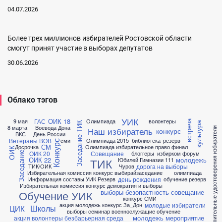
04.07.2026
Более трех миллионов избирателей Ростовской области
смогут принят участие в выборах депутатов
30.06.2026
Облако тэгов
УИК
ОИК 18
ГАС
9 мая
Олимпиада
волонтеры
встреча
культура
Заседание ТИК
8 марта
Воевода Дона
Наш избиратель
выборы открепительные удостоверения избиратели
конкурс
ВКС
День России
Ветераны ВОВ
сми
Олимпиада 2015
библиотека
резерв
Конкурс
СМ
Досрочка
Олимпиада избирательное право финал
ОИК
ОИК 20
Совещание
блоггеры
избирком форум
Заседание
ОИК 22
молодежь
ТИК
Юбилей Гимназии 111
дорога на выборы
ТИК/ОИК
Чуров
Избирательная комиссия конкурс выбирай
заседание
олимпиада
день рождения
Информация составы УИК Резерв
обучение резерв
Избирательная комиссия конкурс демократия и выборы
выборы безопастность совещание
Обучение УИК
конкурс СМИ
молодые избиратели
акция молодежь конкурс За_Дон
Школы
ЦИК
выборы семинар военнослужащие обучение
молодежь мероприятие
акция волонтеры безбарьерная среда