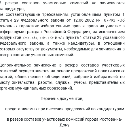
В резерв составов участковых комиссий не зачисляются
кандидатуры,
не соответствующие требованиям, установленным пунктом 1
статьи 29 Федерального закона от 12.06.2002 № 67-ФЗ «Об
основных гарантиях избирательных прав и права на участие в
референдуме граждан Российской Федерации», за исключением
подпунктов «ж», «з», «и», «к» и «л» пункта 1 статьи 29 указанного
Федерального закона, а также кандидатуры, в отношении
которых отсутствуют документы, необходимые для зачисления в
резерв составов участковых комиссий.
Дополнительное зачисление в резерв составов участковых
комиссий осуществляется на основе предложений политических
партий, общественных объединений, собраний избирателей по
месту жительства, работы, службы, учебы, представительных
органов муниципальных образований.
Перечень документов,
представляемых при внесении предложений по кандидатурам
в резерв составов участковых комиссий города Ростова-на-
Дону