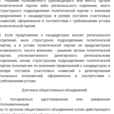
1. Решение полномочного (руководящего или иного) органа
политической партии либо регионального отделения, иного
структурного подразделения политической партии о внесении
предложения о кандидатурах в резерв составов участковых
комиссий, оформленное в соответствии с требованиями устава
политической партии.
2. Если предложение о кандидатурах вносит региональное
отделение, иное структурное подразделение политической
партии, а в уставе политической партии не предусмотрена
возможность такого внесения, - решение органа политической
партии, уполномоченного делегировать региональному
отделению, иному структурному подразделению политической
партии полномочия по внесению предложений о кандидатурах в
резерв составов участковых комиссий о делегировании
указанных полномочий, оформленное в соответствии с
требованиями устава.
Для иных общественных объединений:
1. Нотариально удостоверенная или заверенная
уполномоченным
на то органом общественного объединения копия действующего